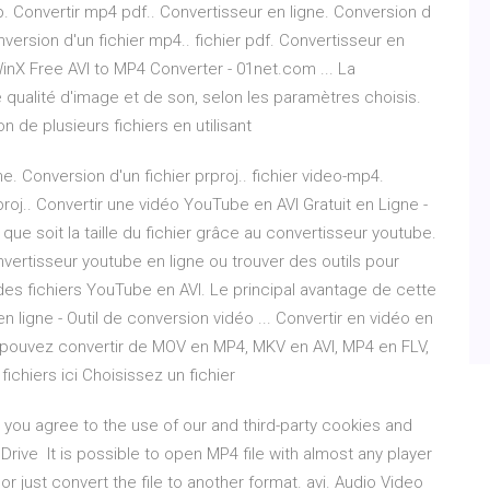
. Convertir mp4 pdf.. Convertisseur en ligne. Conversion d
nversion d'un fichier mp4.. fichier pdf. Convertisseur en
WinX Free AVI to MP4 Converter - 01net.com ... La
qualité d'image et de son, selon les paramètres choisis.
 de plusieurs fichiers en utilisant
e. Conversion d'un fichier prproj.. fichier video-mp4.
proj.. Convertir une vidéo YouTube en AVI Gratuit en Ligne -
que soit la taille du fichier grâce au convertisseur youtube.
ertisseur youtube en ligne ou trouver des outils pour
r des fichiers YouTube en AVI. Le principal avantage de cette
ligne - Outil de conversion vidéo ... Convertir en vidéo en
s pouvez convertir de MOV en MP4, MKV en AVI, MP4 en FLV,
chiers ici Choisissez un fichier
, you agree to the use of our and third-party cookies and
rive It is possible to open MP4 file with almost any player
 just convert the file to another format. avi. Audio Video