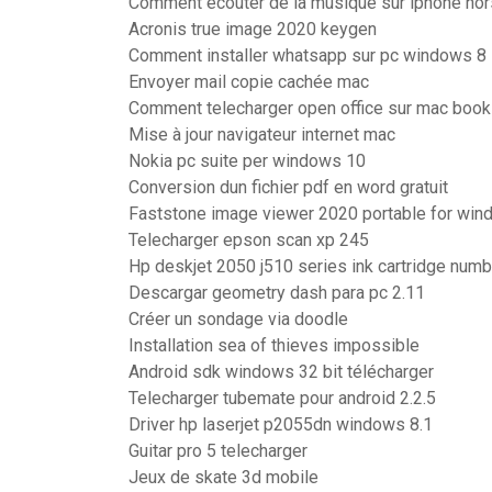
Comment ecouter de la musique sur iphone hor
Acronis true image 2020 keygen
Comment installer whatsapp sur pc windows 8
Envoyer mail copie cachée mac
Comment telecharger open office sur mac book
Mise à jour navigateur internet mac
Nokia pc suite per windows 10
Conversion dun fichier pdf en word gratuit
Faststone image viewer 2020 portable for win
Telecharger epson scan xp 245
Hp deskjet 2050 j510 series ink cartridge numb
Descargar geometry dash para pc 2.11
Créer un sondage via doodle
Installation sea of thieves impossible
Android sdk windows 32 bit télécharger
Telecharger tubemate pour android 2.2.5
Driver hp laserjet p2055dn windows 8.1
Guitar pro 5 telecharger
Jeux de skate 3d mobile