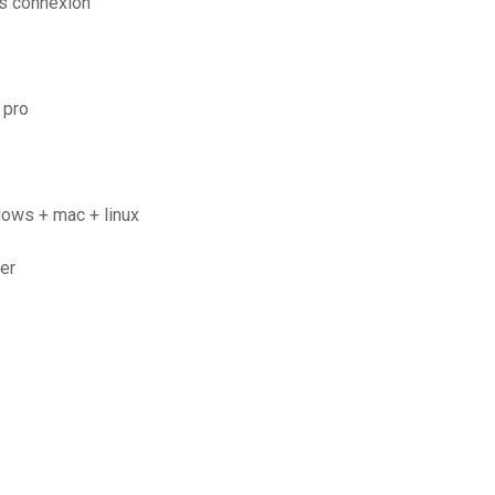
s connexion
 pro
dows + mac + linux
er