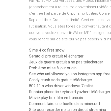
Full HD et HD. Convertissez des vidéos instanta
(contrairement à tout autre convertisseur vidéo en 
d'entrée Fait partie de Clipchamp Utilities Convert
Rapide, Libre, Gratuit et Illimité. Ceci est un s
l'utilisation. Vous êtes libres de convertir autan
que vous voulez convertir AVI en MP4 en ligne ou
vous rendre sur ce site qui n'a pas besoin ni d'inst
Sims 4 cc first snow
Serato dj pro gratuit télécharger
Jeux de guerre gratuit a ne pas telecharger
Problème mise à jour origin
See who unfollowed you on instagram app free
Candy crush soda gratuit télécharger
802.11 n wlan driver windows 7 ralink
Russian phonetic keyboard yazhert télécharger
Movie play box film en francais
Comment faire une ficelle dans minecraft
Site pour regarder match en direct streaming