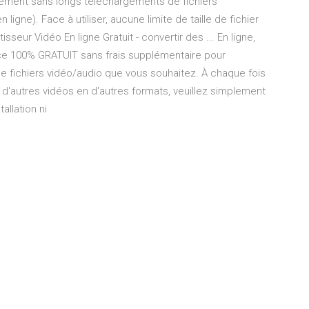
nément sans longs téléchargements de fichiers
ligne). Face à utiliser, aucune limite de taille de fichier
isseur Vidéo En ligne Gratuit - convertir des ... En ligne,
ervice 100% GRATUIT sans frais supplémentaire pour
t de fichiers vidéo/audio que vous souhaitez. À chaque fois
 d'autres vidéos en d'autres formats, veuillez simplement
allation ni