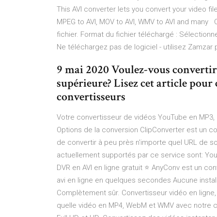
This AVI converter lets you convert your video files
MPEG to AVI, MOV to AVI, WMV to AVI and many Co
fichier. Format du fichier téléchargé : Sélectionn
Ne téléchargez pas de logiciel - utilisez Zamzar 
9 mai 2020 Voulez-vous convertir 
supérieure? Lisez cet article pour
convertisseurs
Votre convertisseur de vidéos YouTube en MP3,
Options de la conversion ClipConverter est un co
de convertir à peu près n'importe quel URL de so
actuellement supportés par ce service sont: You
DVR en AVI en ligne gratuit ⭐ AnyConv est un conv
avi en ligne en quelques secondes Aucune install
Complètement sûr. Convertisseur vidéo en ligne, g
quelle vidéo en MP4, WebM et WMV avec notre conv