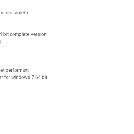
g sur tablette
4 bit complete version
s
 et performant
er for windows 7 64 bit