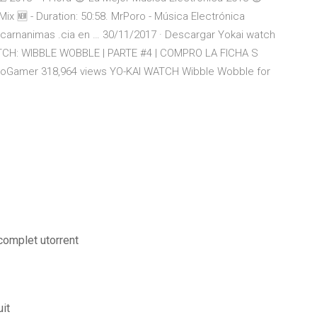
x 🆕 - Duration: 50:58. MrPoro - Música Electrónica
arnanimas .cia en … 30/11/2017 · Descargar Yokai watch
 WATCH: WIBBLE WOBBLE | PARTE #4 | COMPRO LA FICHA S
ProGamer 318,964 views YO-KAI WATCH Wibble Wobble for
complet utorrent
uit