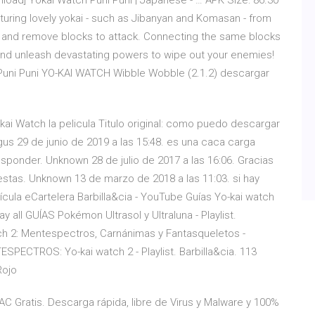
load] Yokai Watch Puni Puni | Japanese - … APK Size: 86.30
turing lovely yokai - such as Jibanyan and Komasan - from
 5 and remove blocks to attack. Connecting the same blocks
t and unleash devastating powers to wipe out your enemies!
h Puni Puni YO-KAI WATCH Wibble Wobble (2.1.2) descargar
ai Watch la pelicula Titulo original: como puedo descargar
gus 29 de junio de 2019 a las 15:48. es una caca carga
sponder. Unknown 28 de julio de 2017 a las 16:06. Gracias
stas. Unknown 13 de marzo de 2018 a las 11:03. si hay
lícula eCartelera Barbilla&cia - YouTube Guías Yo-kai watch
lay all GUÍAS Pokémon Ultrasol y Ultraluna - Playlist.
atch 2: Mentespectros, Carnánimas y Fantasqueletos -
NTESPECTROS: Yo-kai watch 2 - Playlist. Barbilla&cia. 113
Rojo
Gratis. Descarga rápida, libre de Virus y Malware y 100%