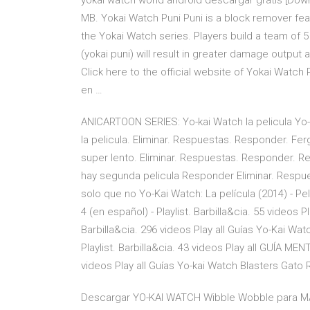
yokai watch world android descargar gratis [Down
MB. Yokai Watch Puni Puni is a block remover fea
the Yokai Watch series. Players build a team of
(yokai puni) will result in greater damage outpu
Click here to the official website of Yokai Watc
en …
ANICARTOON SERIES: Yo-kai Watch la pelicula Yo-k
la pelicula. Eliminar. Respuestas. Responder. Fer
super lento. Eliminar. Respuestas. Responder. Re
hay segunda pelicula Responder Eliminar. Respue
solo que no Yo-Kai Watch: La película (2014) - Pe
4 (en español) - Playlist. Barbilla&cia. 55 videos P
Barbilla&cia. 296 videos Play all Guías Yo-Kai W
Playlist. Barbilla&cia. 43 videos Play all GUÍA ME
videos Play all Guías Yo-kai Watch Blasters Gato 
Descargar YO-KAI WATCH Wibble Wobble para MAC 