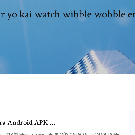
r yo kai watch wibble wobble e
para Android APK …
ica 2018 😈 Música irresistible 🎮 MÚSICA PARA JUGAR 2018 Mix