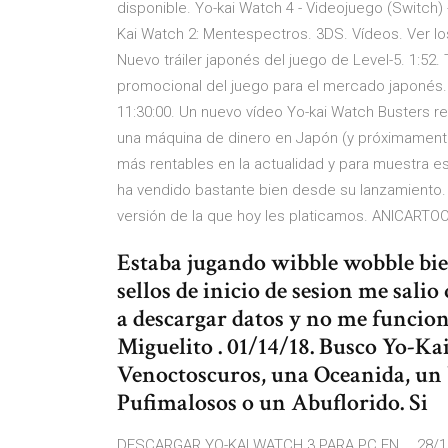
disponible. Yo-kai Watch 4 - Videojuego (Switch)
Kai Watch 2: Mentespectros. 3DS. Vídeos. Ver los 
Nuevo tráiler japonés del juego de Level-5. 1:52. 
promocional del juego para el mercado japonés. 
11:30:00. Un nuevo vídeo Yo-kai Watch Busters 
una máquina de dinero en Japón (y próximamente 
más rentables en la actualidad y para muestra es
ha vendido bastante bien desde su lanzamiento. 
versión de la que hoy les platicamos. ANICARTOO
Estaba jugando wibble wobble bien
sellos de inicio de sesion me salio
a descargar datos y no me funciono
Miguelito . 01/14/18. Busco Yo-Ka
Venoctoscuros, una Oceanida, un
Pufimalosos o un Abuflorido. Si
DESCARGAR YO-KAI WATCH 3 PARA PC EN … 28/12/2