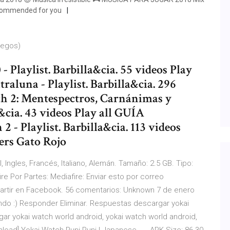
Recommended for you
uegos)
- Playlist. Barbilla&cia. 55 videos Play
aluna - Playlist. Barbilla&cia. 296
ch 2: Mentespectros, Carnánimas y
a&cia. 43 videos Play all GUÍA
 Playlist. Barbilla&cia. 113 videos
ers Gato Rojo
 Ingles, Francés, Italiano, Alemán. Tamaño: 2.5 GB. Tipo:
e Por Partes: Mediafire: Enviar esto por correo
partir en Facebook. 56 comentarios: Unknown 7 de enero
ando :) Responder Eliminar. Respuestas descargar yokai
gar yokai watch world android, yokai watch world android,