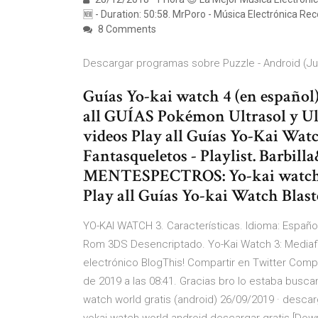
🆕 - Duration: 50:58. MrPoro - Música Electrónica 
8 Comments
Descargar programas sobre Puzzle - Android (J
Guías Yo-kai watch 4 (en español) 
all GUÍAS Pokémon Ultrasol y Ultr
videos Play all Guías Yo-Kai Wat
Fantasqueletos - Playlist. Barbill
MENTESPECTROS: Yo-kai watch 2 -
Play all Guías Yo-kai Watch Blast
YO-KAI WATCH 3. Características. Idioma: Español,
Rom 3DS Desencriptado. Yo-Kai Watch 3: Mediafir
electrónico BlogThis! Compartir en Twitter Com
de 2019 a las 08:41. Gracias bro lo estaba busc
watch world gratis (android) 26/09/2019 · descar