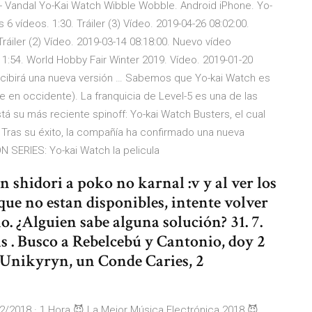
 - Vandal Yo-Kai Watch Wibble Wobble. Android iPhone. Yo-
6 vídeos. 1:30. Tráiler (3) Vídeo. 2019-04-26 08:02:00.
Tráiler (2) Vídeo. 2019-03-14 08:18:00. Nuevo vídeo
1:54. World Hobby Fair Winter 2019. Vídeo. 2019-01-20
recibirá una nueva versión … Sabemos que Yo-kai Watch es
en occidente). La franquicia de Level-5 es una de las
tá su más reciente spinoff: Yo-kai Watch Busters, el cual
Tras su éxito, la compañía ha confirmado una nueva
N SERIES: Yo-kai Watch la pelicula
 shidori a poko no karnal :v y al ver los
 que no estan disponibles, intente volver
. ¿Alguien sabe alguna solución? 31. 7.
is . Busco a Rebelcebú y Cantonio, doy 2
 Unikyryn, un Conde Caries, 2
018 · 1 Hora 😈 La Mejor Música Electrónica 2018 😈