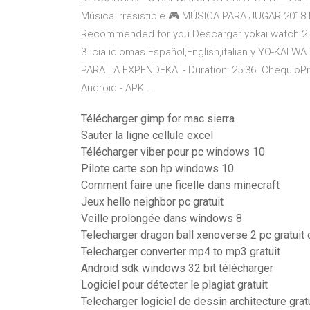
Música irresistible 🎮 MÚSICA PARA JUGAR 2018 Mi
Recommended for you Descargar yokai watch 2 c
3 .cia idiomas Español,English,italian y YO-KAI
PARA LA EXPENDEKAI - Duration: 25:36. Chequio
Android - APK …
Télécharger gimp for mac sierra
Sauter la ligne cellule excel
Télécharger viber pour pc windows 10
Pilote carte son hp windows 10
Comment faire une ficelle dans minecraft
Jeux hello neighbor pc gratuit
Veille prolongée dans windows 8
Telecharger dragon ball xenoverse 2 pc gratuit 
Telecharger converter mp4 to mp3 gratuit
Android sdk windows 32 bit télécharger
Logiciel pour détecter le plagiat gratuit
Telecharger logiciel de dessin architecture grat