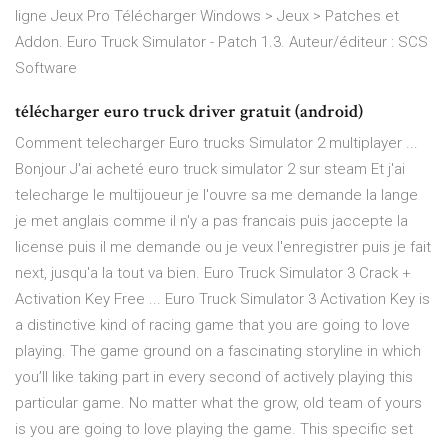
ligne Jeux Pro Télécharger Windows > Jeux > Patches et
Addon. Euro Truck Simulator - Patch 1.3. Auteur/éditeur : SCS
Software
télécharger euro truck driver gratuit (android)
Comment telecharger Euro trucks Simulator 2 multiplayer ...
Bonjour J'ai acheté euro truck simulator 2 sur steam Et j'ai
telecharge le multijoueur je l'ouvre sa me demande la lange
je met anglais comme il n'y a pas francais puis jaccepte la
license puis il me demande ou je veux l'enregistrer puis je fait
next, jusqu'a la tout va bien. Euro Truck Simulator 3 Crack +
Activation Key Free ... Euro Truck Simulator 3 Activation Key is
a distinctive kind of racing game that you are going to love
playing. The game ground on a fascinating storyline in which
you’ll like taking part in every second of actively playing this
particular game. No matter what the grow, old team of yours
is you are going to love playing the game. This specific set